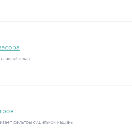
засора
сливной шланг.
тров
бивает фильтры сушильной машины.