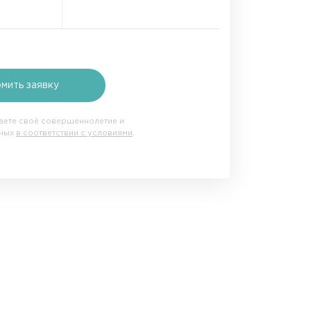
мить заявку
даете своё совершеннолетие и
нных
в соответствии с условиями
.