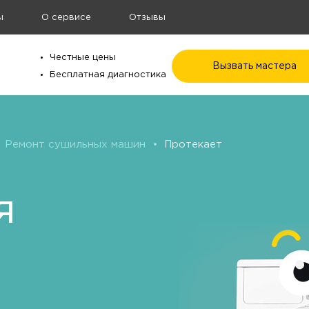
ы
О сервисе
Отзывы
Честные цены
Вызвать мастера
Бесплатная диагностика
Ремонт сушильных машин
•
Протекает
я