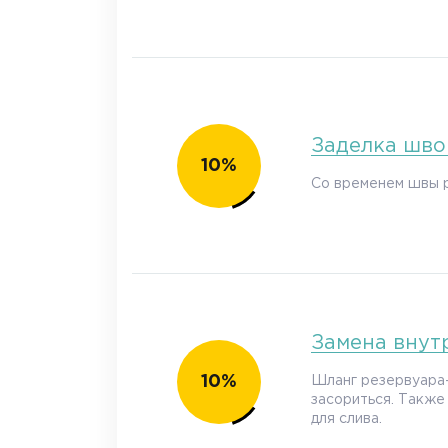
Заделка шво
10%
Со временем швы р
Замена внут
10%
Шланг резервуара-
засориться. Также
для слива.