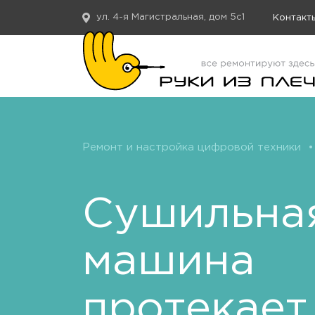
ул. 4-я Магистральная, дом 5с1
Контакт
Ремонт и настройка цифровой техники
•
Сушильна
машина
протекает