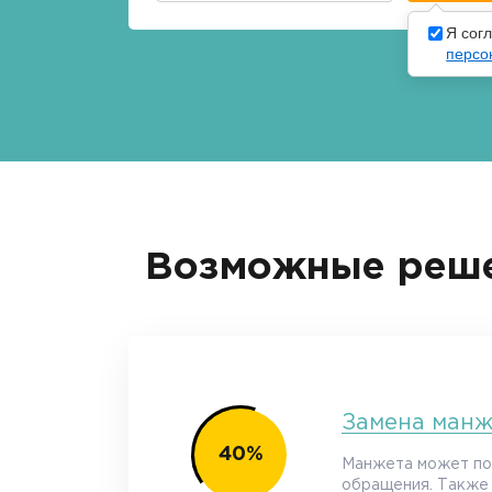
Я сог
персо
Возможные реше
Замена ман
40%
Манжета может пор
обращения. Также 