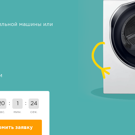
шильной машины или
и
20
1
24
ас.
мин.
сек.