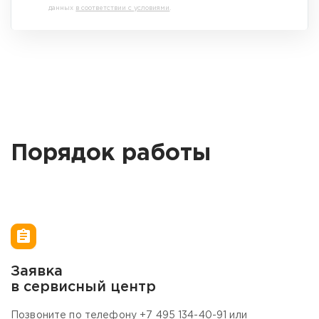
данных
в соответствии с условиями
.
Порядок работы
Заявка
В
в сервисный центр
м
Позвоните по телефону
+7 495 134-40-
91 или
В