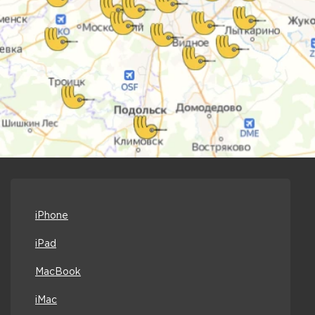
iPhone
iPad
MacBook
iMac