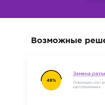
Возможные реше
Замена разъ
68%
Поврежден слот дл
картоприемника