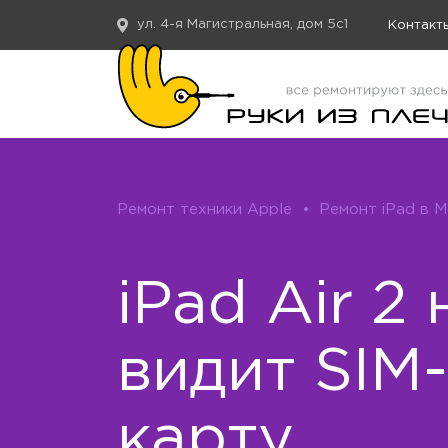
ул. 4-я Магистральная, дом 5с1
Контакт
Ремонт техники Apple
•
Ремонт iPad в 
iPad Air 2 
видит SIM-
карту