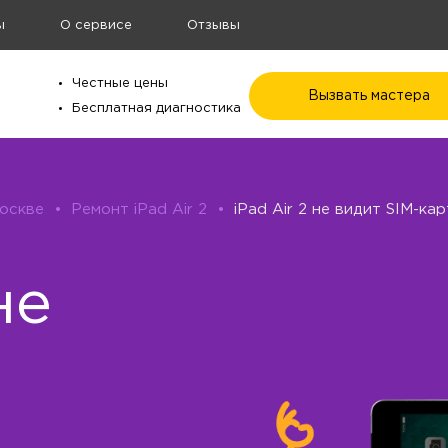
ы
О сервисе
Отзывы
Честные цены
Вызвать мастера
Бесплатная диагностика
Москве
•
Ремонт iPad Air 2
•
iPad Air 2 не видит SIM-ка
не