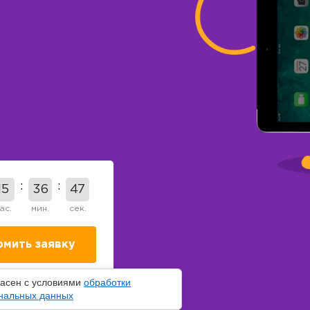
15
36
45
ас.
мин.
сек.
ласен с условиями
обработки
нальных данных