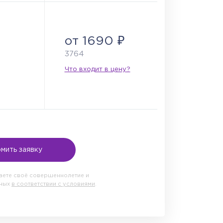
от 1690 ₽
3764
Что входит в цену?
мить заявку
даете своё совершеннолетие и
нных
в соответствии с условиями
.