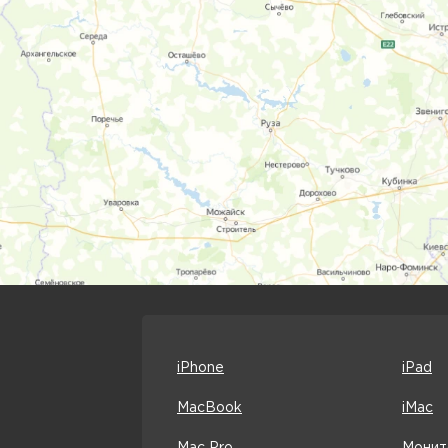
iPhone
iPad
MacBook
iMac
Mac Pro
Монит