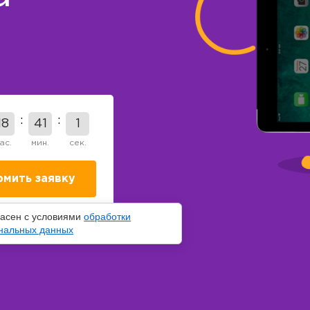
18
41
0
ас.
мин.
сек.
ласен с условиями
обработки
нальных данных