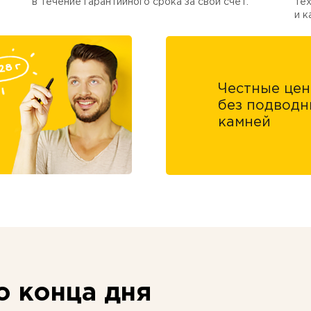
в течение гарантийного срока за свой счет.
тех
и к
Честные це
без подводн
камней
 конца дня