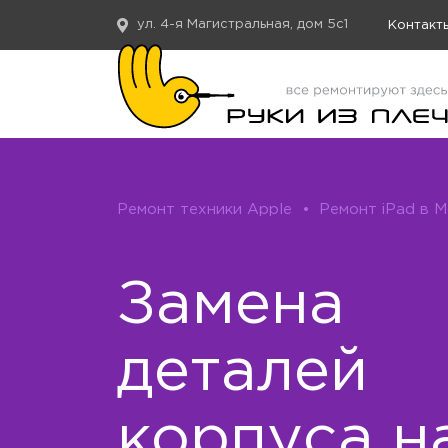
ул. 4-я Магистральная, дом 5с1
Контакт
Ремонт техники Apple
•
Ремонт iPad в 
Замена
деталей
корпуса н