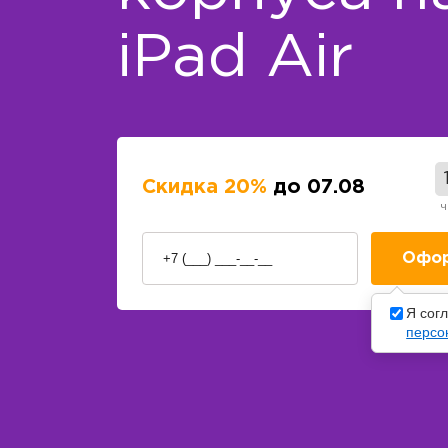
iPad Air
Скидка 20%
до 07.08
ч
Я сог
персо