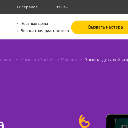
ы
О сервисе
Отзывы
Честные цены
Вызвать мастера
Бесплатная диагностика
Москве
•
Ремонт iPad Air в Москве
•
Замена деталей кор
а