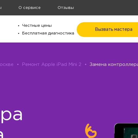
ы
О сервисе
Отзывы
Честные цены
Вызвать мастера
Бесплатная диагностика
Москве
•
Ремонт Apple iPad Mini 2
•
Замена контроллера 
ера
а