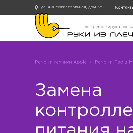
ул. 4-я Магистральная, дом 5с1
Контакт
Ремонт техники Apple
•
Ремонт iPad в 
Замена
контролл
питания н