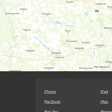
iPhone
iPad
MacBook
iMac
Mac Pro
Монит