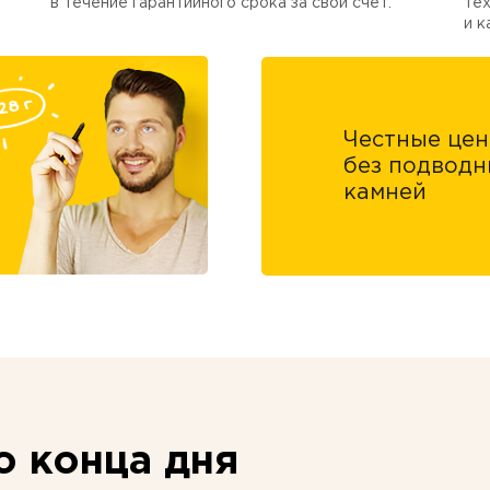
в течение гарантийного срока за свой счет.
тех
и к
Честные це
без подводн
камней
 конца дня