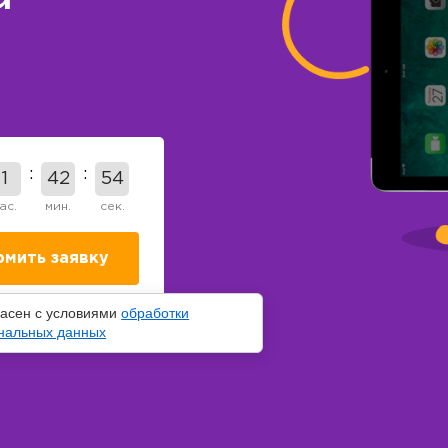
1
42
53
ас.
мин.
сек.
ласен с условиями
обработки
нальных данных