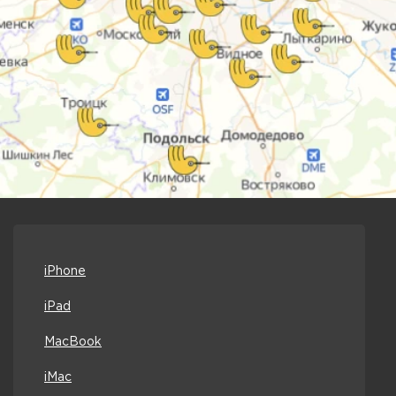
iPhone
iPad
MacBook
iMac