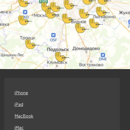
iPhone
iPad
MacBook
iMac