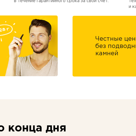
в течение гарантийного срока за свой счет.
тех
и к
Честные це
без подводн
камней
 конца дня