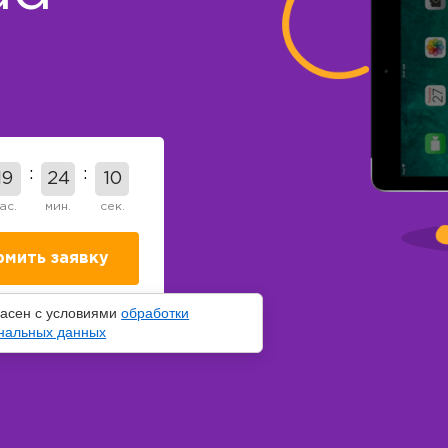
19
24
9
ас.
мин.
сек.
ласен с условиями
обработки
нальных данных