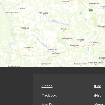
iPhone
iPad
MacBook
iMac
Mac Pro
Монит