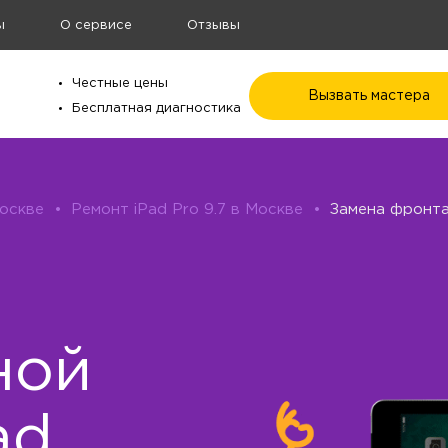
ы
О сервисе
Отзывы
Честные цены
Вызвать мастера
Бесплатная диагностика
Москве
•
Ремонт iPad Pro 9.7 в Москве
•
Замена фронта
ной
ad