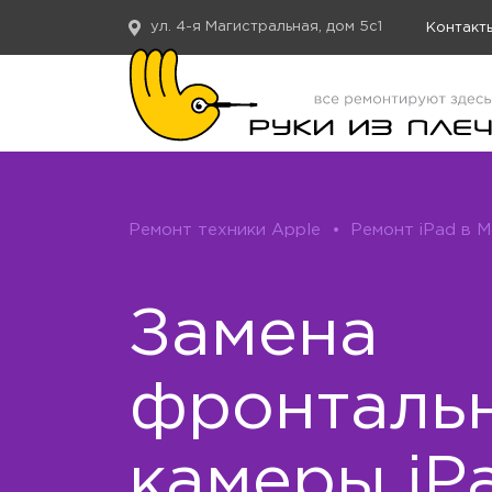
ул. 4-я Магистральная, дом 5с1
Контакт
Ремонт техники Apple
•
Ремонт iPad в 
Замена
фронталь
камеры iP