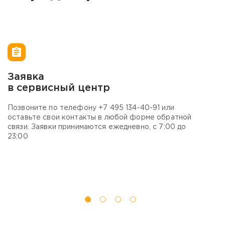
Заявка
В
в сервисный центр
м
Позвоните по телефону
+7 495 134-40-
91 или
В
оставьте свои контакты в любой форме обратной
п
связи. Заявки принимаются ежедневно, с 7:00 до
в
23:00
с 