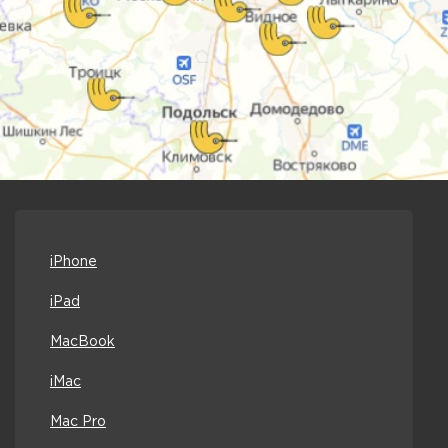
iPhone
iPad
MacBook
iMac
Mac Pro