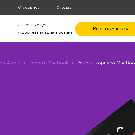
ы
О сервисе
Отзывы
Честные цены
Вызвать мастера
Бесплатная диагностика
ов Apple
•
Ремонт MacBook
•
Ремонт корпуса MacBoo