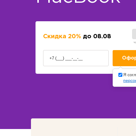
Скидка 20%
до 08.08
ч
Я сог
персо