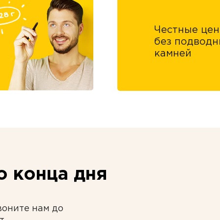
Честные це
без подводн
камней
 конца дня
воните нам до