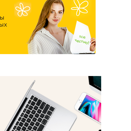
ны
ых