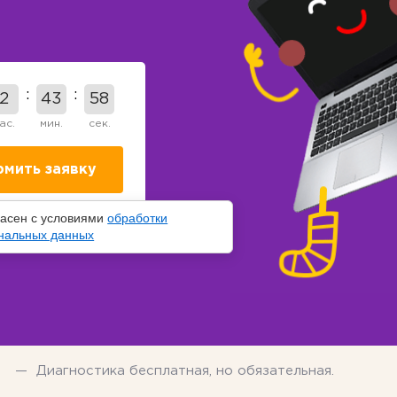
2
43
57
ас.
мин.
сек.
ласен с условиями
обработки
нальных данных
Диагностика бесплатная, но обязательная.