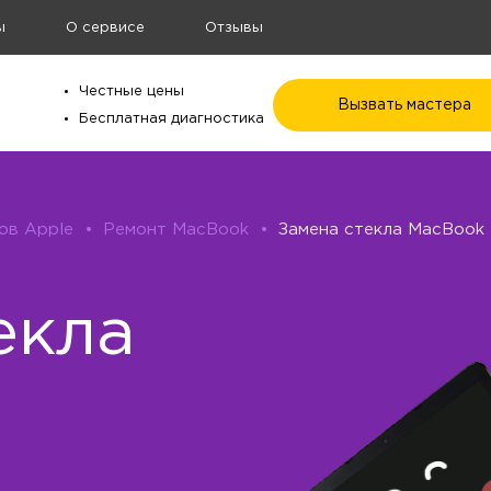
ы
О сервисе
Отзывы
Честные цены
Вызвать мастера
Бесплатная диагностика
ов Apple
•
Ремонт MacBook
•
Замена стекла MacBook
екла