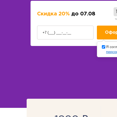
Скидка 20%
до 07.08
ч
Я сог
персо