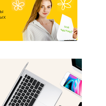
ны
ых