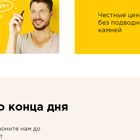
Честные це
без подводн
камней
 конца дня
воните нам до
т