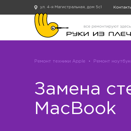
ул. 4-я Магистральная, дом 5с1
Контакт
Ремонт техники Apple
•
Ремонт ноутбук
Замена ст
MacBook