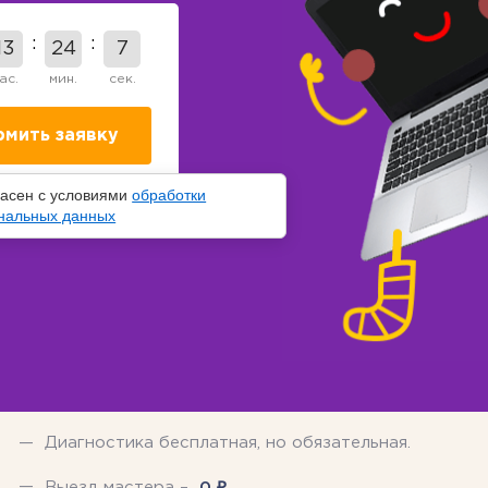
13
24
6
ас.
мин.
сек.
ласен с условиями
обработки
нальных данных
Диагностика бесплатная, но обязательная.
₽
Выезд мастера –
0