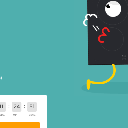
и
11
24
50
ас.
мин.
сек.