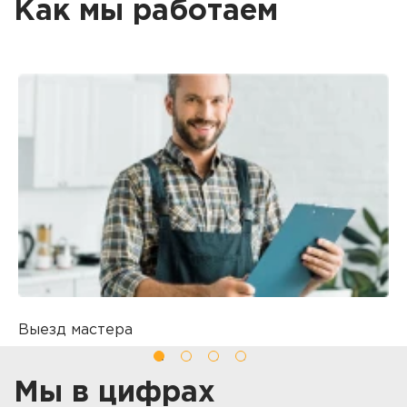
Как мы работаем
Выезд мастера
Б
Вы оставляете заявку на ремонт
П
о
Мы в цифрах
т