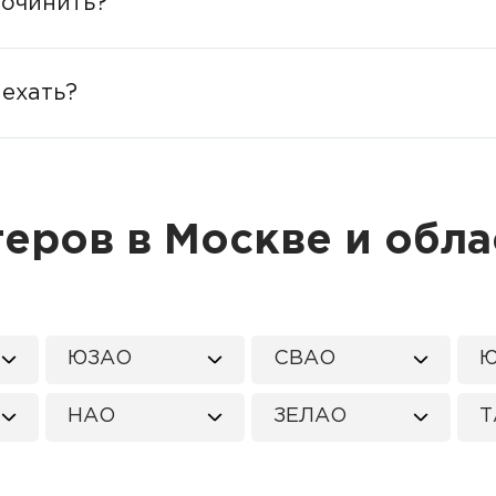
починить?
иехать?
еров в Москве и обла
ЮЗАО
СВАО
Ю
НАО
ЗЕЛАО
Т