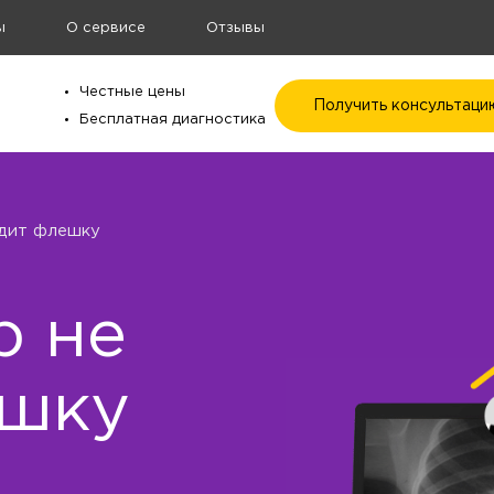
ы
О сервисе
Отзывы
Честные цены
Получить консультаци
Бесплатная диагностика
дит флешку
р не
ешку