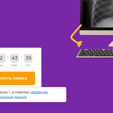
2
43
38
ас.
мин.
сек.
ласен с условиями
обработки
нальных данных