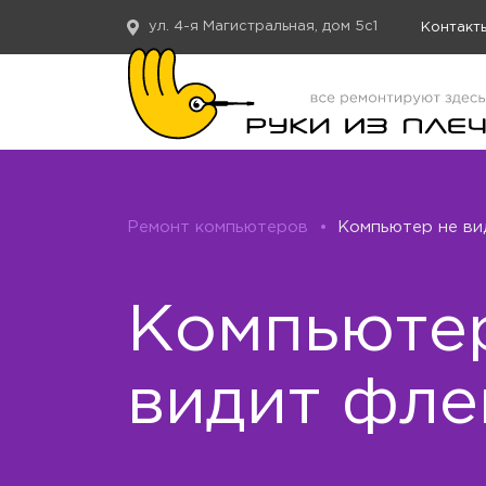
ул. 4-я Магистральная, дом 5с1
Контакт
Ремонт компьютеров
•
Компьютер не ви
Компьюте
видит фл