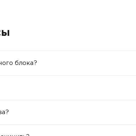
сы
ного блока?
ва?