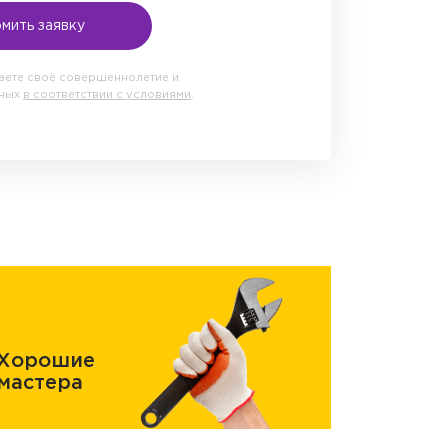
мить заявку
даете своё совершеннолетие и
нных
в соответствии с условиями
.
Хорошие
мастера