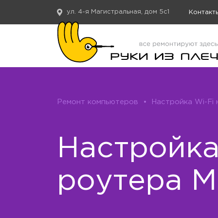
ул. 4-я Магистральная, дом 5с1
Контакт
Ремонт компьютеров
•
Настройка Wi-Fi
Настройк
роутера M