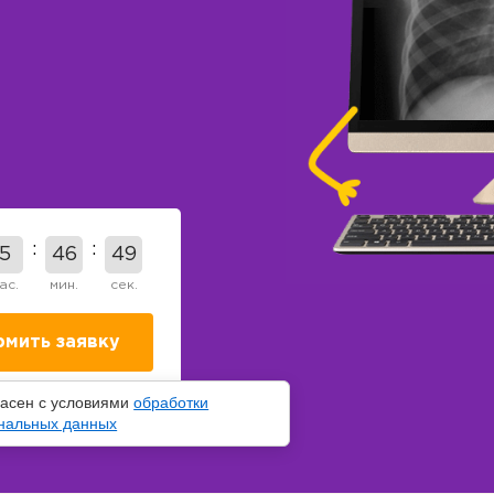
5
46
48
ас.
мин.
сек.
ласен с условиями
обработки
нальных данных