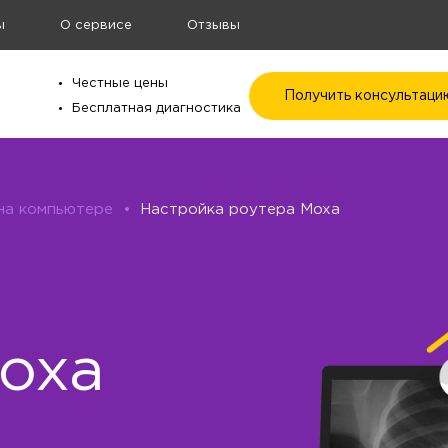
ы
О сервисе
Отзывы
Честные цены
Получить консультаци
Бесплатная диагностика
 на компьютере
•
Настройка роутера Moxa
а
oxa