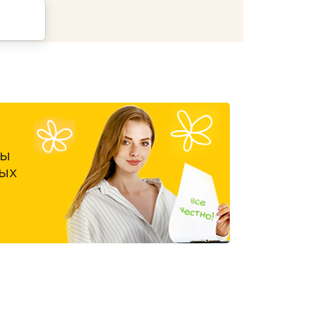
ны
ых