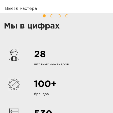
Выезд мастера
Б
Вы оставляете заявку на ремонт
П
о
Мы в цифрах
т
28
штатных инженеров
100+
брендов