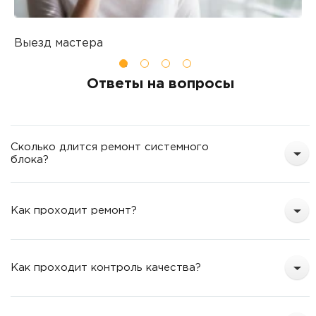
Выезд мастера
Б
Вы оставляете заявку на ремонт
П
о
Ответы на вопросы
т
Сколько длится ремонт системного
блока?
Как проходит ремонт?
Как проходит контроль качества?