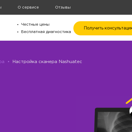
ы
О сервисе
Отзывы
Честные цены
Получить консультаци
Бесплатная диагностика
ра
•
Настройка сканера Nashuatec
а