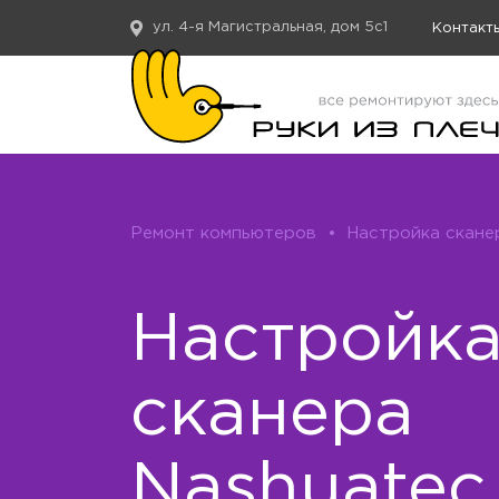
ул. 4-я Магистральная, дом 5с1
Контакт
Ремонт компьютеров
•
Настройка скане
Настройк
сканера
Nashuatec