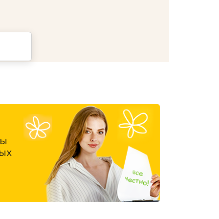
ны
ых