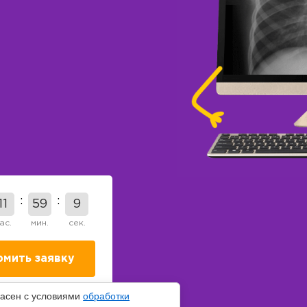
11
59
8
ас.
мин.
сек.
ласен с условиями
обработки