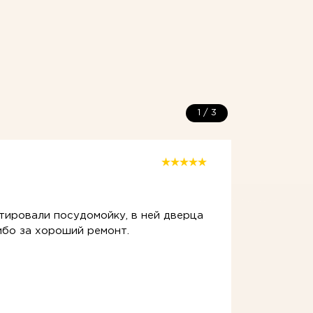
1
/
3
06 апре
тировали посудомойку, в ней дверца
Посуд
ибо за хороший ремонт.
приеха
Оказал