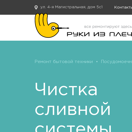
ул. 4-я Магистральная, дом 5с1
Контакт
Ремонт бытовой техники
•
Посудомоечн
Чистка
сливной
системы