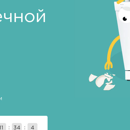
ечной
и
11
34
3