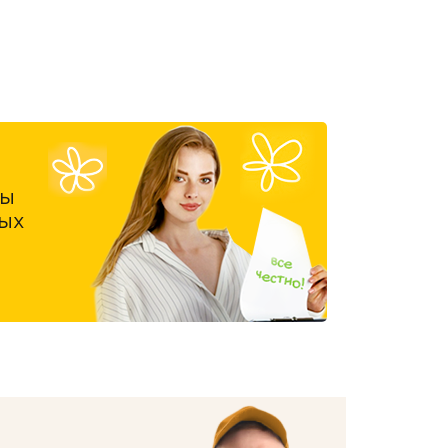
ны
ых