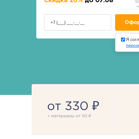
Скидка 20%
до 07.08
ч
Я сог
персо
от 330 ₽
+ материалы от 110 ₽