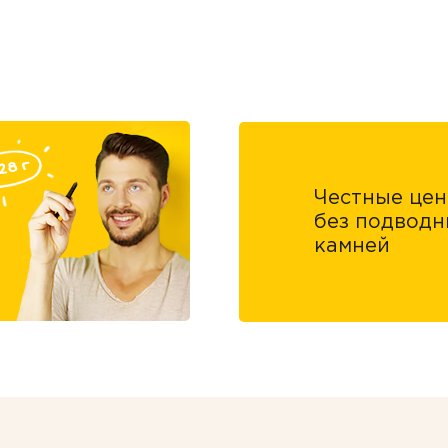
Честные це
без подводн
камней