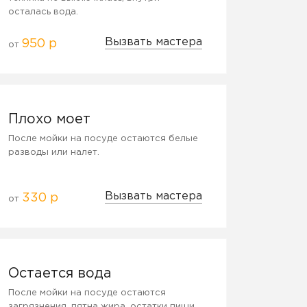
осталась вода.
Вызвать мастера
950 р
от
Плохо моет
После мойки на посуде остаются белые
разводы или налет.
Вызвать мастера
330 р
от
Остается вода
После мойки на посуде остаются
загрязнения, пятна жира, остатки пищи.