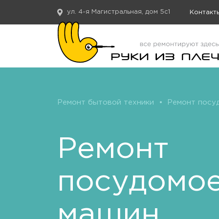
ул. 4-я Магистральная, дом 5с1
Контакт
Ремонт бытовой техники
•
Ремонт посу
Ремонт
посудомо
машин