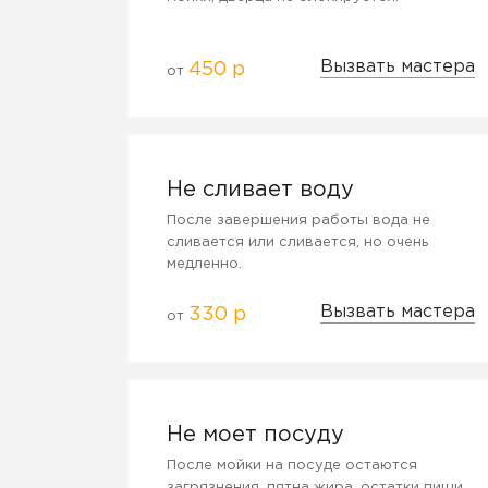
Вызвать мастера
450 р
от
Не сливает воду
После завершения работы вода не
сливается или сливается, но очень
медленно.
Вызвать мастера
330 р
от
Не моет посуду
После мойки на посуде остаются
загрязнения, пятна жира, остатки пищи.