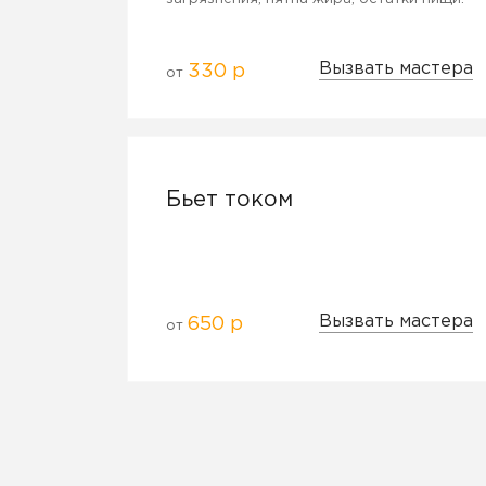
Вызвать мастера
330 р
от
Бьет током
Вызвать мастера
650 р
от