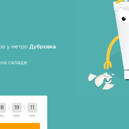
ов у метро
Дубровка
на складе
18
19
11
ас.
мин.
сек.