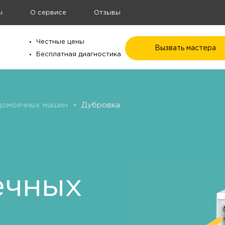
ы
О сервисе
Отзывы
Честные цены
Вызвать мастера
Бесплатная диагностика
домоечных машин
•
Дубровка
ечных