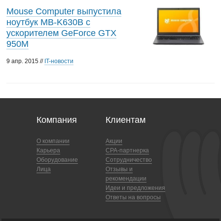
Mouse Computer выпустила
ноутбук MB-K630B с
ускорителем GeForce GTX
950M
9 апр. 2015 //
IT-новости
Компания
Клиентам
О компании
Акции
Карьера
CPA-партнерка
Оборудование
Сотрудничество
Лица
Отзывы и
рекомендации
Идеи и предложения
Ответы на вопросы