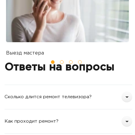
Выезд мастера
Б
Вы оставляете заявку на ремонт
П
Ответы на вопросы
о
т
Сколько длится ремонт телевизора?
Как проходит ремонт?