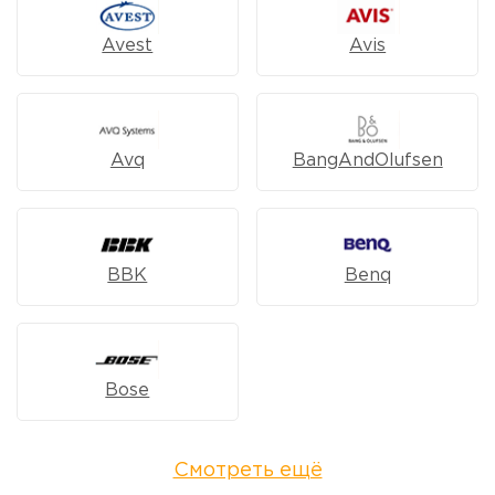
Avest
Avis
Avq
BangAndOlufsen
BBK
Benq
Bose
Смотреть ещё