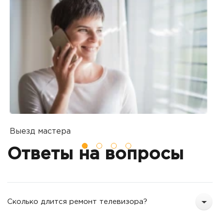
Выезд мастера
Б
Вы оставляете заявку на ремонт
П
Ответы на вопросы
о
т
Сколько длится ремонт телевизора?