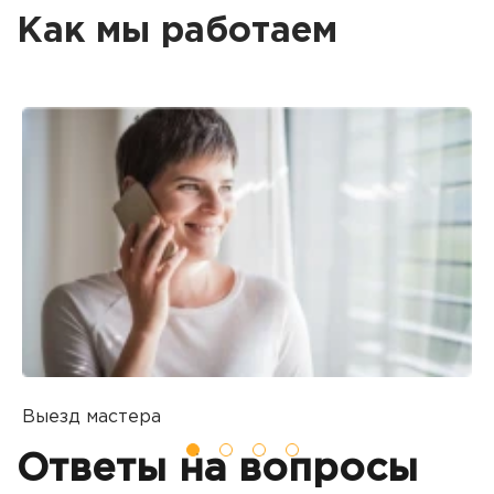
Как мы работаем
Выезд мастера
Б
Вы оставляете заявку на ремонт
П
Ответы на вопросы
о