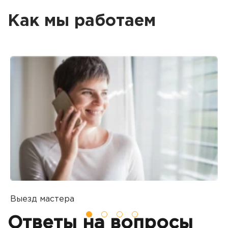
Как мы работаем
Выезд мастера
Б
Вы оставляете заявку на ремонт
П
Ответы на вопросы
о