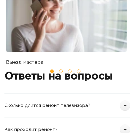
Выезд мастера
Б
Вы оставляете заявку на ремонт
П
Ответы на вопросы
о
т
Сколько длится ремонт телевизора?
Как проходит ремонт?