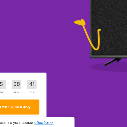
5
38
40
ас.
мин.
сек.
ласен с условиями
обработки