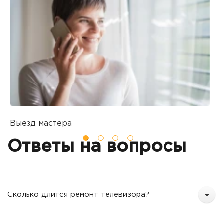
Выезд мастера
Б
Вы оставляете заявку на ремонт
П
Ответы на вопросы
о
т
Сколько длится ремонт телевизора?