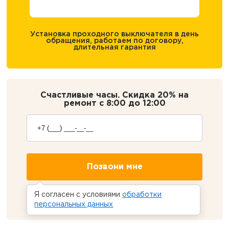
Установка проходного выключателя в день
обращения, работаем по договору,
длительная гарантия
Счастливые часы. Скидка 20% на
ремонт с
8:00 до 12:00
Я согласен с условиями
обработки
23
18
54
до конца акции осталось
персональных данных
ч.
м.
с.