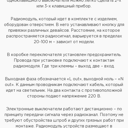
одноклавишного выключателя можно легко сделать 2-х
или 3-х клавишный прибор.
Радиомодуль, который идет в комплекте с изделием,
оборудован отверстием. В него устанавливают кнопку для
привязки различных девайсов. Расстояние, на которое
распространяется радиосигнал, варьируется в пределах
20-100 м – зависит от модели.
В коробке переключателя установлен предохранитель.
Провода при установке подключают к контактам
радиомодуля. Где три клеммы – выход, две – вход.
Выходная фаза обозначается «L out», выходной ноль – «N
out». К данным проводникам подключают кабель, который
идет на светильник. На два контакта с противоположной
стороны подают напряжение 220 В.
Электронные выключатели работают дистанционно – по
принципу передачи сигнала через радиоканал. Поэтому не
требуют обустройства штроб и других грязных работ при
монтаже. Радиомодуль устройств размещают в