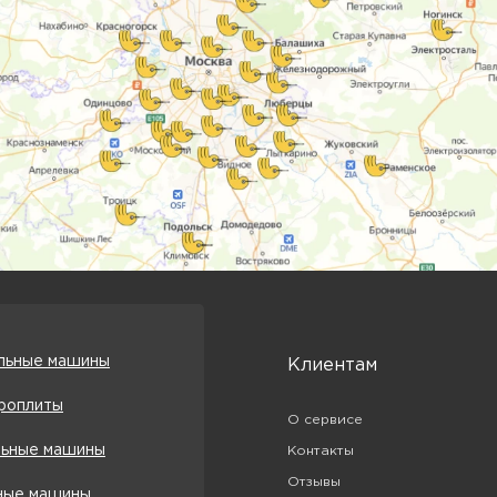
льные машины
Клиентам
роплиты
О сервисе
ьные машины
Контакты
Отзывы
ые машины