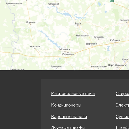
Микроволновые печи
Стира
Кондиционеры
Элект
Варочные панели
Сушил
Духовые шкафы
Швейн