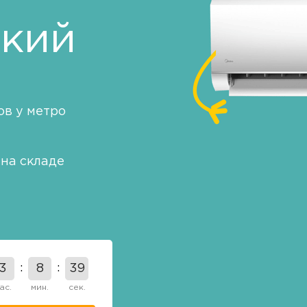
ский
в у метро
на складе
3
8
38
ас.
мин.
сек.