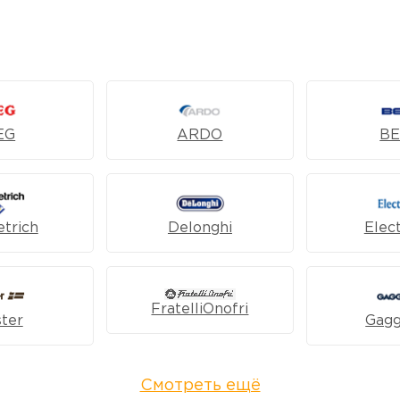
EG
ARDO
B
trich
Delonghi
Elec
FratelliOnofri
ter
Gag
Смотреть ещё