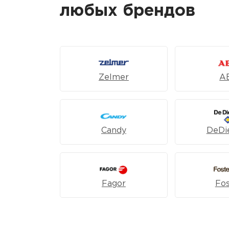
любых брендов
Zelmer
A
Candy
DeDie
Fagor
Fos