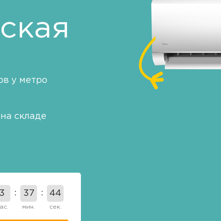
ская
в у метро
на складе
3
37
44
ас.
мин.
сек.