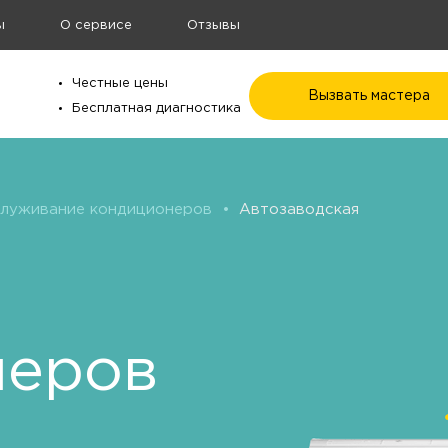
ы
О сервисе
Отзывы
Честные цены
Вызвать мастера
Бесплатная диагностика
служивание кондиционеров
•
Автозаводская
неров