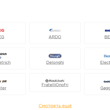
EG
ARDO
B
trich
Delonghi
Elec
FratelliOnofri
ter
Gag
Смотреть ещё