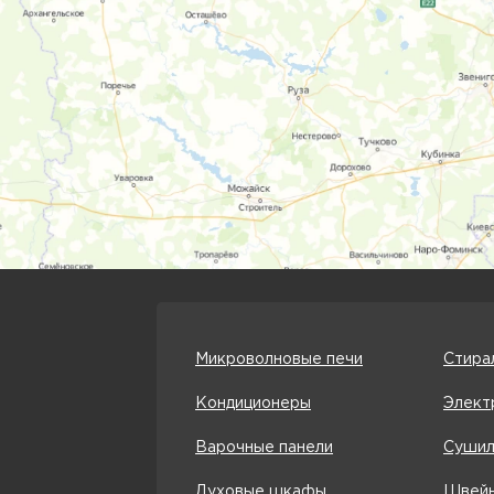
Микроволновые печи
Стира
Кондиционеры
Элект
Варочные панели
Сушил
Духовые шкафы
Швейн