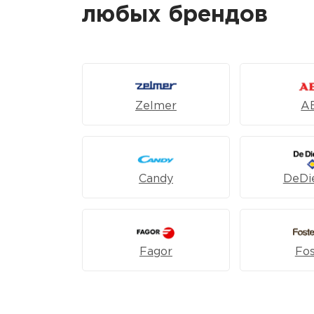
любых брендов
Zelmer
A
Candy
DeDie
Fagor
Fos