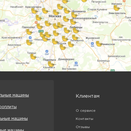
льные машины
Клиентам
роплиты
О сервисе
ьные машины
Контакты
Отзывы
ые машины