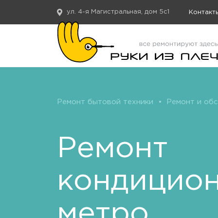
ул. 4-я Магистральная, дом 5с1
Контакт
Ремонт бытовой техники
•
Ремонт и об
Ремонт
кондицио
метро