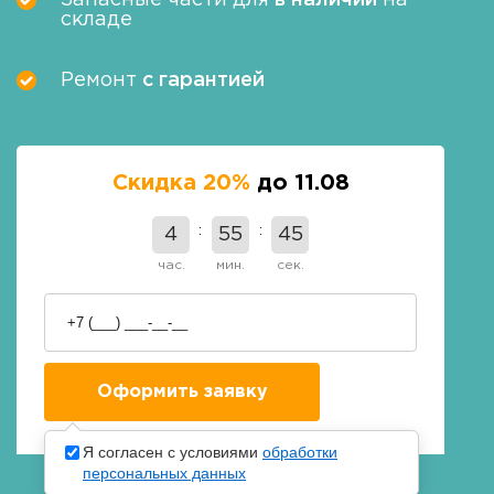
Запасные части для
в наличии
на
складе
Ремонт
с гарантией
Скидка 20%
до 11.08
4
55
44
час.
мин.
сек.
Я согласен с условиями
обработки
персональных данных