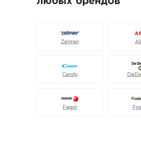
любых брендов
Zelmer
A
Candy
DeDie
Fagor
Fos