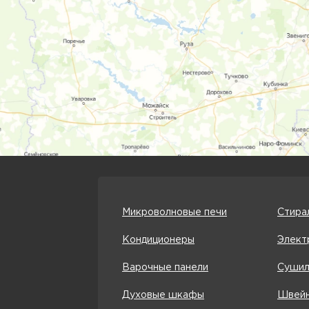
Микроволновые печи
Стира
Кондиционеры
Элект
Варочные панели
Сушил
Духовые шкафы
Швейн