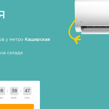
я
ов у метро
Каширская
на складе
18
38
46
ас.
мин.
сек.