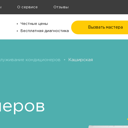
ы
О сервисе
Отзывы
Честные цены
Вызвать мастера
Бесплатная диагностика
служивание кондиционеров
•
Каширская
неров