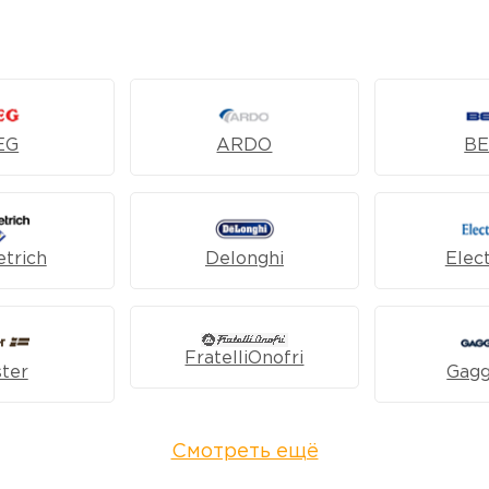
EG
ARDO
B
trich
Delonghi
Elec
FratelliOnofri
ter
Gag
Смотреть ещё