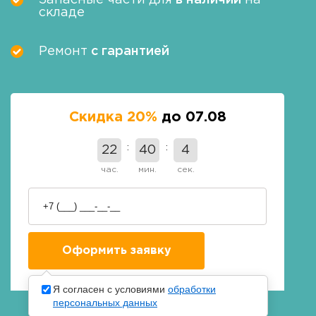
Запасные части для
в наличии
на
складе
Ремонт
с гарантией
Скидка 20%
до 07.08
22
40
3
час.
мин.
сек.
Я согласен с условиями
обработки
персональных данных