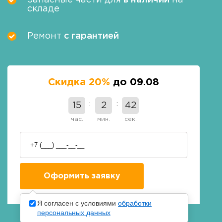
Запасные части для
в наличии
на
складе
Ремонт
с гарантией
Скидка 20%
до 09.08
15
2
41
час.
мин.
сек.
Я согласен с условиями
обработки
персональных данных