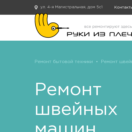
ул. 4-я Магистральная, дом 5с1
Контакт
Ремонт бытовой техники
•
Ремонт швей
Ремонт
швейных
машин