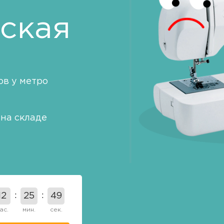
ская
в у метро
на складе
12
25
48
ас.
мин.
сек.