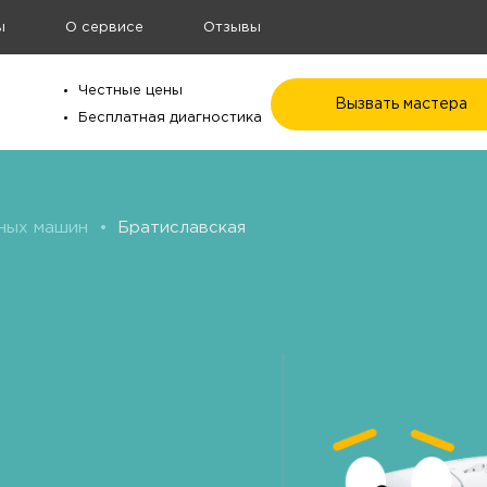
ы
О сервисе
Отзывы
Честные цены
Вызвать мастера
Бесплатная диагностика
ных машин
•
Братиславская