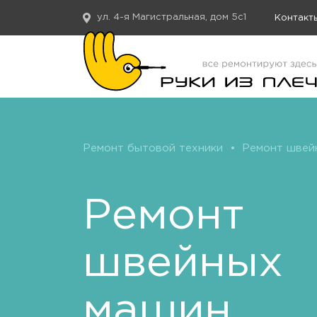
ул. 4-я Магистральная, дом 5с1
Контакт
Ремонт бытовой техники
•
Ремонт швей
Ремонт
швейных
машин