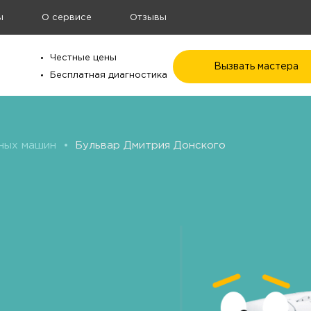
ы
О сервисе
Отзывы
Честные цены
Вызвать мастера
Бесплатная диагностика
ных машин
•
Бульвар Дмитрия Донского