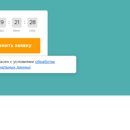
19
21
27
ас.
мин.
сек.
ласен с условиями
обработки
нальных данных