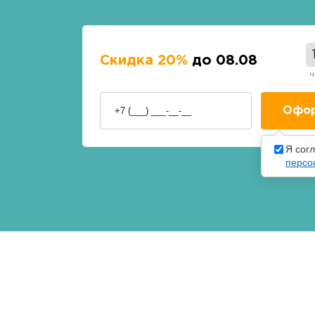
Скидка 20%
до 08.08
ч
Я сог
персо