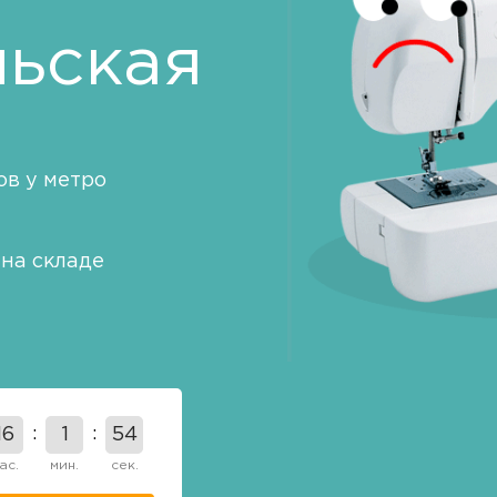
ьская
в у метро
на складе
16
1
53
ас.
мин.
сек.