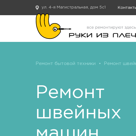
ул. 4-я Магистральная, дом 5с1
Контакт
Ремонт бытовой техники
•
Ремонт швей
Ремонт
швейных
машин