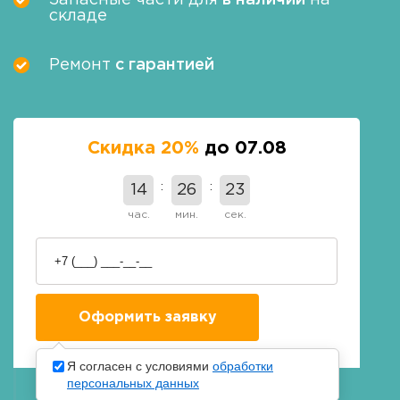
Запасные части для
в наличии
на
складе
Ремонт
с гарантией
Скидка 20%
до 07.08
14
26
22
час.
мин.
сек.
Я согласен с условиями
обработки
персональных данных