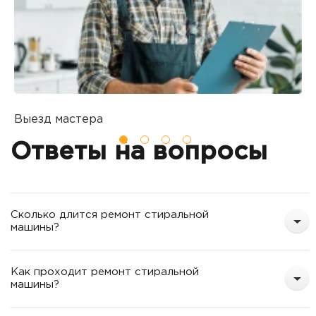
Выезд мастера
Б
Вы оставляете заявку на ремонт
П
Ответы на вопросы
о
т
Сколько длится ремонт стиральной
машины?
Как проходит ремонт стиральной
машины?