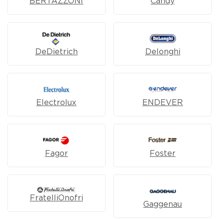
BERTAZZONI
Candy
DeDietrich
Delonghi
Electrolux
ENDEVER
Fagor
Foster
FratelliOnofri
Gaggenau