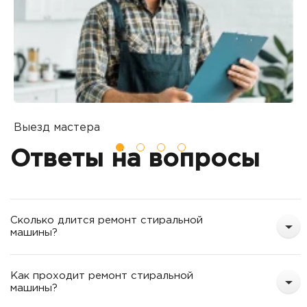
Выезд мастера
Б
Вы оставляете заявку на ремонт
П
Ответы на вопросы
о
т
Сколько длится ремонт стиральной
машины?
Как проходит ремонт стиральной
машины?