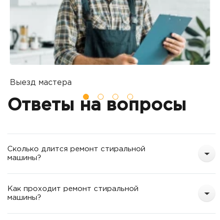
Выезд мастера
Б
Вы оставляете заявку на ремонт
П
Ответы на вопросы
о
т
Сколько длится ремонт стиральной
машины?
Как проходит ремонт стиральной
машины?