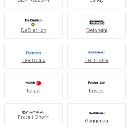
BERTAZZONI
Candy
DeDietrich
Delonghi
Electrolux
ENDEVER
Fagor
Foster
FratelliOnofri
Gaggenau