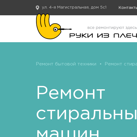
ул. 4-я Магистральная, дом 5с1
Контакт
Ремонт бытовой техники
•
Ремонт стир
Ремонт
стиральн
машин