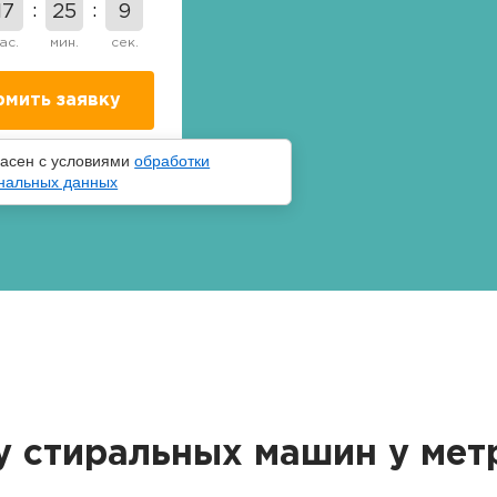
17
25
8
ас.
мин.
сек.
ласен с условиями
обработки
нальных данных
у стиральных машин у ме