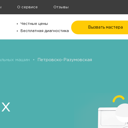
ы
О сервисе
Отзывы
Честные цены
Вызвать мастера
Бесплатная диагностика
альных машин
•
Петровско-Разумовская
ых