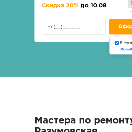
Скидка 20%
до 10.08
ч
Я сог
персо
Мастера по ремонт
Разумовская