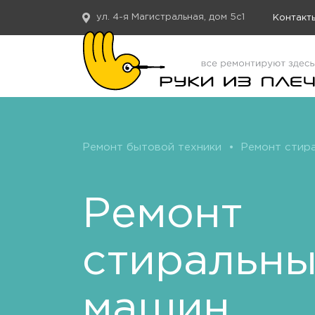
ул. 4-я Магистральная, дом 5с1
Контакт
Ремонт бытовой техники
•
Ремонт стир
Ремонт
стиральн
машин