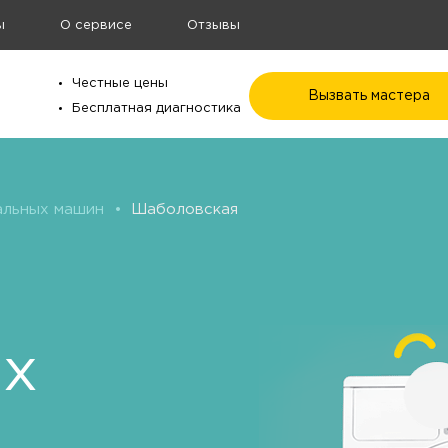
ы
О сервисе
Отзывы
Честные цены
Вызвать мастера
Бесплатная диагностика
альных машин
•
Шаболовская
ых