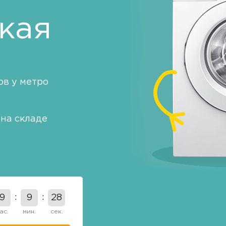
кая
в у метро
на складе
9
9
27
ас.
мин.
сек.