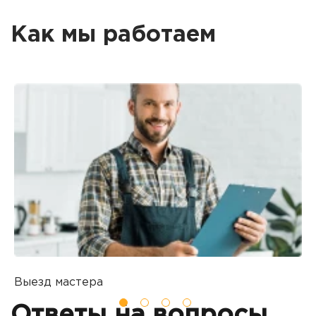
Как мы работаем
Выезд мастера
Б
Вы оставляете заявку на ремонт
П
Ответы на вопросы