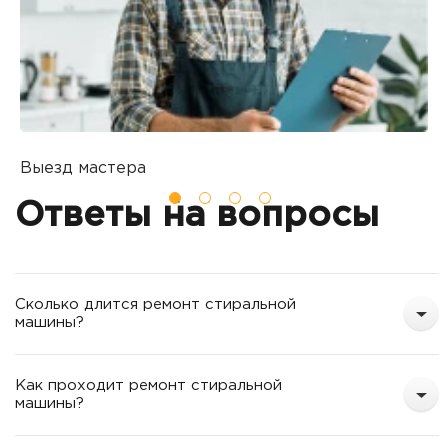
Выезд мастера
Б
Вы оставляете заявку на ремонт
П
Ответы на вопросы
о
т
Сколько длится ремонт стиральной
машины?
Как проходит ремонт стиральной
машины?