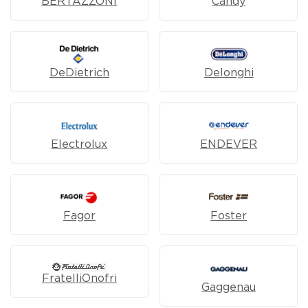
BERTAZZONI
Candy
DeDietrich
Delonghi
Electrolux
ENDEVER
Fagor
Foster
FratelliOnofri
Gaggenau