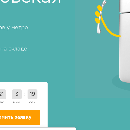
в у метро
на складе
21
3
18
ас.
мин.
сек.