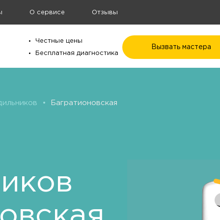
ы
О сервисе
Отзывы
Честные цены
Вызвать мастера
Бесплатная диагностика
дильников
•
Багратионовская
ников
овская